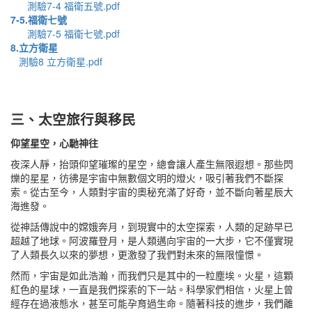
測驗7-4 福衛五號.pdf
7-5.福衛七號
測驗7-5 福衛七號.pdf
8.立方衛星
測驗8 立方衛星.pdf
三、太空旅行與移民
仰望星空，心馳神往
夜深人靜，抬頭仰望璀璨的星空，總會讓人產生無限遐想。那些閃
爍的星星，彷彿是宇宙中無數個文明的燈火，吸引著我們不斷探
索。從古至今，人類對宇宙的奧秘充滿了好奇，並不斷向著星辰大
海進發。
從神話傳說中的嫦娥奔月，到現實中的太空探索，人類的足跡早已
超越了地球。阿波羅登月，是人類邁向宇宙的一大步，它不僅實現
了人類長久以來的夢想，更激發了我們對未來的無限憧憬。
然而，宇宙是如此浩瀚，而我們只是其中的一粒塵埃。火星，這顆
紅色的星球，一直是我們探索的下一站。科學家們相信，火星上曾
經存在過液態水，甚至可能孕育過生命。隨著科技的進步，我們離