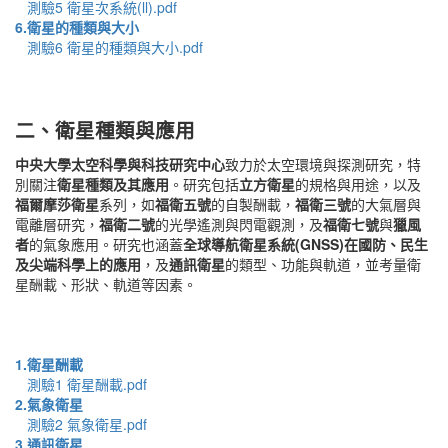
測驗5 衛星次系統(ll).pdf
6.衛星的種類與大小
測驗6 衛星的種類與大小.pdf
二、衛星種類與應用
中央大學太空科學與科技研究中心
致力於太空環境與探測研究，特
別關注
衛星種類及其應用
。研究包括
立方衛星
的規格與用途，以及
福爾摩莎衛星
系列，如
福衛五號
的自製酬載，
福衛三號
的大氣層與
電離層研究，
福衛二號
的光學遙測與閃電觀測，及
福衛七號
與
獵風
者
的氣象應用。研究也涵蓋
全球導航衛星系統(GNSS)在國防、民生
及尖端科學上的應用
，及
通訊衛星
的類型、功能與軌道，並考量衛
星酬載、形狀、軌道等因素。
1.衛星酬載
測驗1 衛星酬載.pdf
2.氣象衛星
測驗2 氣象衛星.pdf
3.通訊衛星