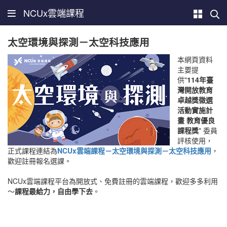
NCUx雲端課程
太空環境與探測－太空科技應用
本網頁資料
主要提
供"
114年臺
灣開放教育
卓越獎徵選
活動實施計
畫 教育優良
課程獎
" 委員
評核使用，
正式課程連結為
NCUx雲端課程－太空環境與探測－太空科技應用
，
歡迎註冊報名選課。
NCUx雲端課程平台為開放式、免費註冊的雲端課程，歡迎多多利用
～
課程最給力，自由學下去
。