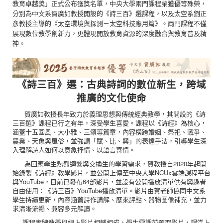
教育卓越獎」正式公布獲獎名單，中央大學兩門課程榮獲優等殊榮，
分別為中文系賀廣如教授開設的《詩三百》選課程，以及太空系劉正
彥教授主導的《太空環境與探測－太空科技應用篇》。兩門課程不僅
展現數位教學創新力，更體現開放教育資源的深度融合與教育普及精
神。
《詩三百》選：古典詩詞的數位新生，跨域
推廣的文化使命
賀廣如教授長年致力於義理思想與傳統經典教學，其開設的《詩
三百選》課程已行之有年，深受學生喜愛。課程以《詩經》為核心，
涵蓋十五國風、大小雅、三頌等篇章，內容橫跨婚姻、祭祀、戰爭、
農業、天象與風俗，並強調「賦、比、興」的表達手法，引導學生深
入理解詩人如何以意象抒情、以語言寄情。
為回應學生熱烈迴響與交換生的學習需求，賀教授自2020年起開
始錄製《詩經》教學影片，並公開上傳至中央大學NCUx雲端課程平台
與YouTube，目前已發布64部影片，並設有公開播放清單供有興趣者
自由使用：《詩三百》YouTube播放清單。影片由賀老師協同中文系
學生持續更新，內容涵蓋詩作講解、歷來評點、器物圖像補充，並力
求清晰流暢、兼容多元解讀。
課程實體教學與線上影片相輔相成，學生需課前預習影片，課堂上