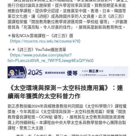
進行分組討論與主題探索，提升學習效率與深度。賀教授期望未來能
規劃自學課程，提供學分認證，並推廣至中國、香港、日本、韓國等
東亞文化圈，讓《詩經》成為跨國共享的人文資產。此次《詩三百》
選課程榮獲「開放教育數位教學資源運用獎－學校組 優等」，評審讚
譽其為「充滿亮點、令人欣喜的佳作」，展現高度創新與教育熱忱。
＊報名NCUx雲端課程－《詩三百》選
（
https://ncuxms.ncu.edu.tw/course/479
）
＊＊《詩三百》YouTube播放清單
（
https://www.youtube.com/playlist?
list=PLamJz45VA_rw_7Wl7FEJewgr8EsQiYVe3
）
《太空環境與探測－太空科技應用篇》：連
續兩年獲獎的太空科普力作
劉正彥教授繼2024年與楊雅惠教授共同開設《太空科學簡介》課程獲
獎後，今年再度以《太空環境與探測－太空科技應用篇》榮獲「開放
教育優良課程獎－OCW組 優等」，展現其在太空教育與開放資源推
廣上的持續耕耘。本課程由中央大學太空系與教學發展中心團隊自製
課程，聚焦三大主題：