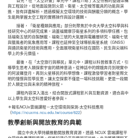
首先，在「太空計畫」單元中，課程介紹了太空任務的整體架構
與工程設計，從地面設施到火箭、衛星、太空梭等載具的功能與演
進，皆有詳盡解析。透過模擬太空環境的技術與酬載分類的概念，學
生能夠掌握太空工程的實務操作與設計邏輯。
接著，「衛星種類與應用」部分則聚焦於中央大學太空科學與科
技研究中心的研究成果，涵蓋福爾摩莎衛星系列的多項科學任務，包
括福衛五號的自製酬載、福衛三號的大氣層與電離層研究、福衛七號
與獵風者的氣象應用等。課程也延伸至全球導航衛星系統（GNSS）
與通訊衛星的技術與應用，全面展現衛星科技在國防、民生與尖端科
學上的多元價值。
最後，在「太空旅行與移民」單元中，課程以科普敘事方式，引
導學生思考人類探索宇宙的精神意涵。從神話中的嫦娥奔月到現實中
的阿波羅登月，再到火星移民的科學想像，課程激發學習者對星際文
明的憧憬與哲學反思，讓太空探索不僅是一場科技挑戰，更是一段關
於人類定位與未來的精神旅程。
課程內容深入淺出，結合開放式課程影片與互動資源，適合高中
以上學生與太空科普愛好者參與。
＊報名NCUx雲端課程－太空環境與探測-太空科技應用
（
https://ncuxms.ncu.edu.tw/course/622
）
教學創新與開放教育的典範
國立中央大學持續推動開放教育資源，透過 NCUX 雲端課程平
台提供免費課程資源，促進知識公平與學習可近性。此次獲獎課程不