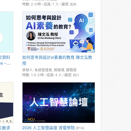
時數: 2 小時 / 成員: 7 人 / 編號: 826
交資料
如何思考與設計ai素養的教育 陳文泓教
es –
授
承辦人:
系統管理者
,
蔡振瑋
,
鄒雅棠
時數: 1.5 小時 / 成員: 4 人 / 編號: 821
主動求
2026 人工智慧論壇 資電學院
(814)