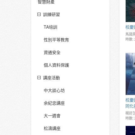
智慧財產
訓練研習
校慶
TA培訓
馬國
時數: 
性別平等教育
資通安全
個人資料保護
講座活動
中大談心坊
校慶
余紀忠講座
同化
楊舒
大一週會
時數: 
松濤講座