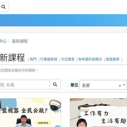
中心
最新課程
新課程
(
熱門
|
行事曆檢視
|
今日課表
|
有申請外部積分
|
進階搜尋
)
對您開放且報名中的課程。
單位
全部
×