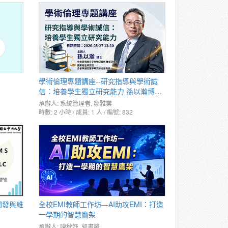
學術倫理專題講座--研究指導與學術誠
信：培養學生獨立研究能力 孫以瀚博士
(832)
承辦人:
系統管理者
,
鄒雅棠
時數: 2 小時 / 成員: 1 人 / 編號: 832
開發與維
全校EMI教師工作坊—AI助攻EMI：打造
一學期的智慧鷹架
承辦人:
陳秋妤
,
郭書諺