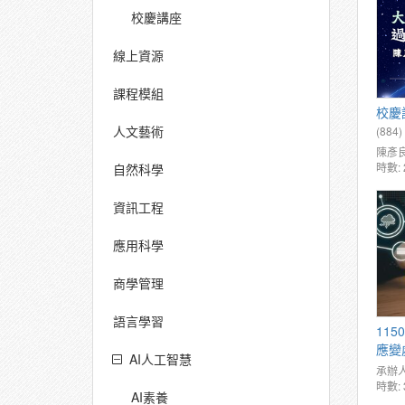
校慶講座
線上資源
課程模組
校慶
人文藝術
(884)
陳彥
時數: 
自然科學
資訊工程
應用科學
商學管理
語言學習
11
應變
AI人工智慧
行檢
承辦人
時數: 
AI素養