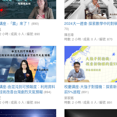
講座 -「震」來了！
2024大一週會-探索數學中的對
(890)
70)
鳳
2 小時 / 成員: 0 人 / 編號: 890
陳志瑋
時數: 2 小時 / 成員: 0 人 / 編號: 870
講座-由混沌到可預報度：利用資料
校慶講座-大強子對撞機：探索
技術改善台灣劇烈天氣預報
前5%旅程
(894)
(891)
芝
郭家銘
2 小時 / 成員: 0 人 / 編號: 894
時數: 2 小時 / 成員: 0 人 / 編號: 891