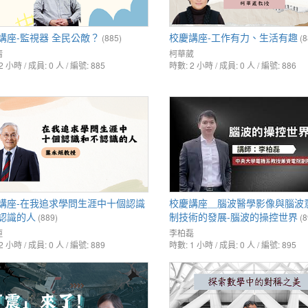
講座-監視器 全民公敵？
校慶講座-工作有力、生活有趣
(885)
(8
清
柯華葳
2 小時 / 成員: 0 人 / 編號: 885
時數: 2 小時 / 成員: 0 人 / 編號: 886
講座-在我追求學問生涯中十個認識
校慶講座＿腦波醫學影像與腦波
認識的人
制技術的發展-腦波的操控世界
(889)
(8
烜
李柏磊
2 小時 / 成員: 0 人 / 編號: 889
時數: 1 小時 / 成員: 0 人 / 編號: 895