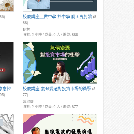
校慶講座＿做中學 挫中學 脫困鬼打牆
86)
(8
88)
伊林
時數: 2 小時 / 成員: 0 人 / 編號: 888
意念控
校慶講座-氣候變遷對投資市場的衝擊
(8
95)
77)
彭淑卿
時數: 2 小時 / 成員: 0 人 / 編號: 877