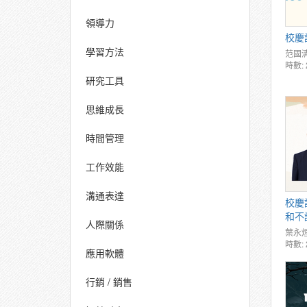
領導力
校慶
學習方法
范國
時數: 
研究工具
思維成長
時間管理
工作效能
溝通表達
校慶
和不
人際關係
葉永
時數: 
應用軟體
行銷 / 銷售