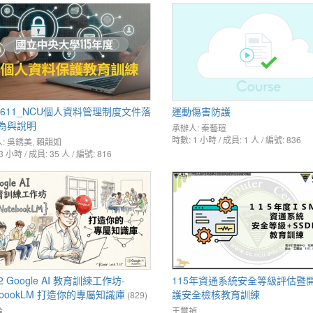
50611_NCU個人資料管理制度文件落
運動傷害防護
為與說明
承辦人:
秦藝瑄
時數: 1 小時 / 成員: 1 人 / 編號: 836
:
吳銹美
,
賴韻如
3 小時 / 成員: 35 人 / 編號: 816
-2 Google AI 教育訓練工作坊-
115年資通系統安全等級評估暨
ebookLM 打造你的專屬知識庫
護安全檢核教育訓練
(829)
倫
王璽禎