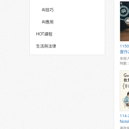
AI技巧
AI應用
HOT課程
生活與法律
11
實作
承辦人
時數: 
114
Not
謝政