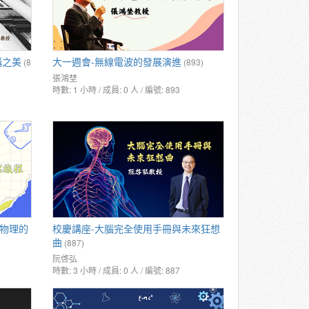
稱之美
大一週會-無線電波的發展演進
(8
(893)
張鴻埜
時數: 1 小時 / 成員: 0 人 / 編號: 893
新物理的
校慶講座-大腦完全使用手冊與未來狂想
曲
(887)
阮啓弘
時數: 3 小時 / 成員: 0 人 / 編號: 887