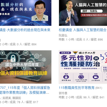
講座-大數據分析的過去現在與未來
校慶講座 人腦與人工智慧的競合
阮啟弘
時數: 1 小時 / 成員: 0 人 / 編號: 896
良
2 小時 / 成員: 0 人 / 編號: 884
50707_115年度「個人資料保護緊急
115教職員性別平等教育
(841)
處理作業教育訓練」及模擬演練執
郭玲惠
討
時數: 2 小時 / 成員: 96 人 / 編號: 841
:
吳銹美
,
賴韻如
3 小時 / 成員: 78 人 / 編號: 817