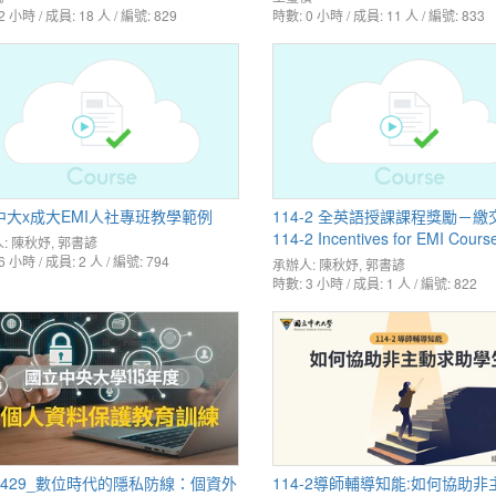
2 小時 / 成員: 18 人 / 編號: 829
時數: 0 小時 / 成員: 11 人 / 編號: 833
5中大x成大EMI人社專班教學範例
114-2 全英語授課課程獎勵－繳
114-2 Incentives for EMI Cours
:
陳秋妤
,
郭書諺
Required Materials Submission
6 小時 / 成員: 2 人 / 編號: 794
承辦人:
陳秋妤
,
郭書諺
時數: 3 小時 / 成員: 1 人 / 編號: 822
50429_數位時代的隱私防線：個資外
114-2導師輔導知能:如何協助非