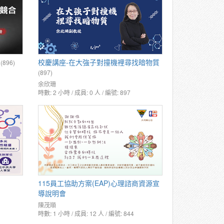
校慶講座-在大強子對撞機裡尋找暗物質
(896)
(897)
余欣珊
時數: 2 小時 / 成員: 0 人 / 編號: 897
115員工協助方案(EAP)心理諮商資源宣
導說明會
陳茂順
時數: 1 小時 / 成員: 12 人 / 編號: 844