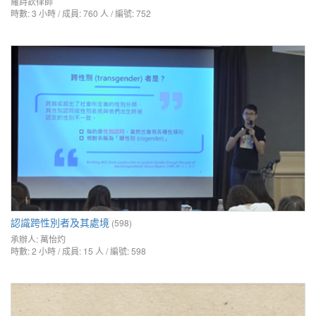
羅詩欽律師
時數: 3 小時 / 成員: 760 人 / 編號: 752
認識跨性別者及其處境
(598)
承辦人:
萬怡灼
時數: 2 小時 / 成員: 15 人 / 編號: 598