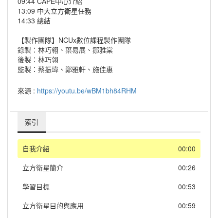
09:44 CAPE中心介紹
13:09 中大立方衛星任務
14:33 總結
【製作團隊】NCUx數位課程製作團隊
錄製：林巧翎、葉易展、鄒雅棠
後製：林巧翎
監製：蔡振瑋、鄭雅軒、施佳惠
來源 :
https://youtu.be/wBM1bh84RHM
索引
自我介紹
00:00
立方衛星簡介
00:26
學習目標
00:53
立方衛星目的與應用
00:59