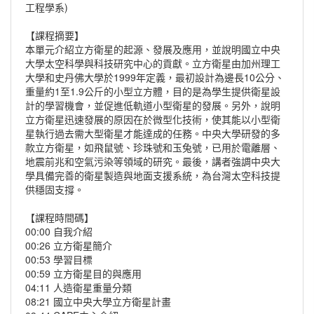
工程學系)
【課程摘要】
本單元介紹立方衛星的起源、發展及應用，並說明國立中央
大學太空科學與科技研究中心的貢獻。立方衛星由加州理工
大學和史丹佛大學於1999年定義，最初設計為邊長10公分、
重量約1至1.9公斤的小型立方體，目的是為學生提供衛星設
計的學習機會，並促進低軌道小型衛星的發展。另外，說明
立方衛星迅速發展的原因在於微型化技術，使其能以小型衛
星執行過去需大型衛星才能達成的任務。中央大學研發的多
款立方衛星，如飛鼠號、珍珠號和玉兔號，已用於電離層、
地震前兆和空氣污染等領域的研究。最後，講者強調中央大
學具備完善的衛星製造與地面支援系統，為台灣太空科技提
供穩固支撐。
【課程時間碼】
00:00 自我介紹
00:26 立方衛星簡介
00:53 學習目標
00:59 立方衛星目的與應用
04:11 人造衛星重量分類
08:21 國立中央大學立方衛星計畫