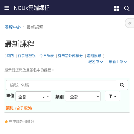
NCUx雲端課程
課程中心
最新課程
最新課程
(
熱門
|
行事曆檢視
|
今日課表
|
有申請外部積分
|
進階搜尋
)
報名中
最新上架
顯示對您開放且報名中的課程。
單位
全部
×
類別
類別:
(含子類別)
有申請外部積分