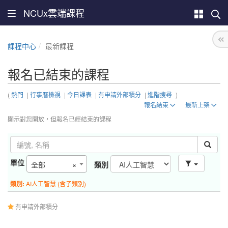
NCUx雲端課程
課程中心
最新課程
報名已結束的課程
(
熱門
|
行事曆檢視
|
今日課表
|
有申請外部積分
|
進階搜尋
)
報名結束
最新上架
顯示對您開放，但報名已經結束的課程
單位
全部
×
類別
類別:
AI人工智慧 (含子類別)
有申請外部積分