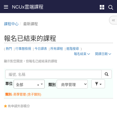
NCUx雲端課程
課程中心
最新課程
報名已結束的課程
(
熱門
|
行事曆檢視
|
今日課表
|
所有課程
|
進階搜尋
)
報名結束
開課日期
顯示對您開放，但報名已經結束的課程
單位
全部
×
類別
類別:
商學管理 (含子類別)
有申請外部積分